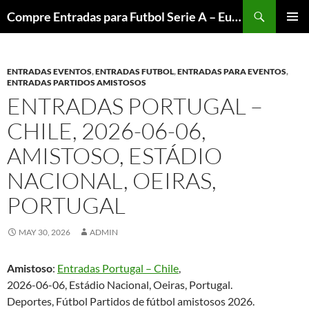
Skip
Search
Compre Entradas para Futbol Serie A – Europa League – Premier League – Bundesliga
to
PRIMAR
content
MENU
ENTRADAS EVENTOS
,
ENTRADAS FUTBOL
,
ENTRADAS PARA EVENTOS
,
ENTRADAS PARTIDOS AMISTOSOS
ENTRADAS PORTUGAL –
CHILE, 2026-06-06,
AMISTOSO, ESTÁDIO
NACIONAL, OEIRAS,
PORTUGAL
MAY 30, 2026
ADMIN
Amistoso
:
Entradas Portugal – Chile
,
2026-06-06, Estádio Nacional, Oeiras, Portugal.
Deportes, Fútbol Partidos de fútbol amistosos 2026.