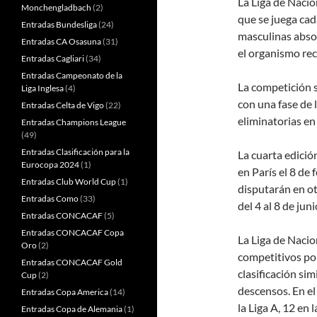
La Liga de Nacio
Monchengladbach
(2)
que se juega cad
Entradas Bundesliga
(24)
masculinas abso
Entradas CA Osasuna
(31)
el organismo rec
Entradas Cagliari
(34)
Entradas Campeonato de la
La competición 
Liga Inglesa
(4)
con una fase de 
Entradas Celta de Vigo
(22)
eliminatorias en
Entradas Champions League
(49)
Entradas Clasificación para la
La cuarta edició
Eurocopa 2024
(1)
en París el 8 de 
Entradas Club World Cup
(1)
disputarán en ot
Entradas Como
(33)
del 4 al 8 de jun
Entradas CONCACAF
(5)
Entradas CONCACAF Copa
La Liga de Nacio
Oro
(2)
competitivos po
Entradas CONCACAF Gold
clasificación sim
Cup
(2)
descensos. En el
Entradas Copa America
(14)
la Liga A, 12 en l
Entradas Copa de Alemania
(1)