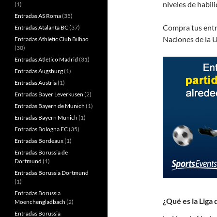
niveles de habili
(1)
Entradas AS Roma
(35)
Compra tus entra
Entradas Atalanta BC
(37)
Naciones de la
Entradas Athletic Club Bilbao
(30)
Entradas Atletico Madrid
(31)
Entradas Augsburg
(1)
Entradas Austria
(1)
Entradas Bayer Leverkusen
(2)
Entradas Bayern de Munich
(1)
Entradas Bayern Munich
(1)
Entradas Bologna FC
(35)
Entradas Bordeaux
(1)
Entradas Borussia de
Dortmund
(1)
Entradas Borussia Dortmund
(1)
Entradas Borussia
¿Qué es la Liga
Moenchengladbach
(2)
Entradas Borussia