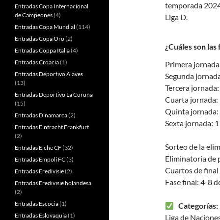
temporada 2024/2
Entradas Copa Internacional
de Campeones
(4)
Liga D.
Entradas Copa Mundial
(114)
Entradas Copa Oro
(2)
¿Cuáles son las
Entradas Coppa Italia
(4)
Entradas Croacia
(1)
Primera jornada
Entradas Deportivo Alaves
Segunda jornada
(13)
Tercera jornada
Entradas Deportivo La Coruña
Cuarta jornada:
(15)
Quinta jornada:
Entradas Dinamarca
(2)
Sexta jornada: 
Entradas Eintracht Frankfurt
(2)
Sorteo de la eli
Entradas Elche CF
(32)
Eliminatoria de 
Entradas Empoli FC
(3)
Cuartos de final
Entradas Eredivisie
(2)
Fase final: 4-8 
Entradas Eredivisie holandesa
(2)
Entradas Escocia
(1)
Categorías
Entradas Eslovaquia
(1)
Liga de Nacione