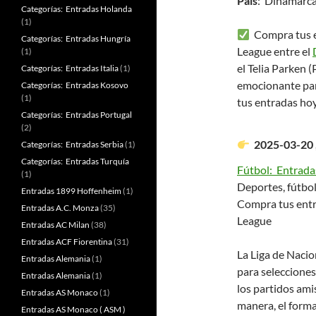
País
: Dinamarc
Categorías: Entradas Holanda
(1)
Compra tus en
Categorías: Entradas Hungría
League entre el
(1)
el Telia Parken 
Categorías: Entradas Italia
(1)
emocionante par
Categorías: Entradas Kosovo
(1)
tus entradas ho
Categorías: Entradas Portugal
(2)
2025-03-20 ,
Categorías: Entradas Serbia
(1)
Categorías: Entradas Turquía
Fútbol: Entrad
(1)
Deportes, fútbol
Entradas 1899 Hoffenheim
(1)
Compra tus entr
Entradas A.C. Monza
(35)
League
Entradas AC Milan
(38)
Entradas ACF Fiorentina
(31)
La Liga de Naci
Entradas Alemania
(1)
para selecciones
Entradas Alemania
(1)
los partidos ami
Entradas AS Monaco
(1)
manera, el forma
Entradas AS Monaco ( ASM )