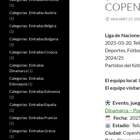
COPEN
(1)
Categorías: Entradas Austria
(1)
JANUARY 15, 20
Categorías: Entradas Bélgica
(1)
Liga de Nacione
Categorías: Entradas Bulgaria
2025-03-20, Tel
(1)
Deportes, Fútbo
Categorías: Entradas Croacia
2024/25
(1)
Partidos del fút
Categorías: Entradas
Dinamarca
(1)
Categorías: Entradas
El equipo local
:
Eslovaquia
(1)
El equipo visita
Categorías: Entradas Eslovenia
(1)
Evento, jueg
Categorías: Entradas España
Dinamarca – Po
(1)
Fecha
: 202
Categorías: Entradas Francia
(1)
Estadio
: Tel
Categorías: Entradas Grecia
Ciudad
: Copen
(1)