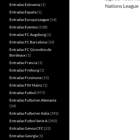
Entradas Eslovenia
(1)
Nations League
Entradas España
(1)
Entradas Europa League
(14)
Entradas Eventos
(538)
Entradas FC Augsburg
(1)
Entradas FC Barcelona
(33)
Entradas FC Girondins de
Bordeaux
(1)
Entradas Francia
(1)
Entradas Freiburg
(1)
Entradas Frosinone
(15)
Entradas FSV Mainz
(1)
Entradas Futbol
(977)
Entradas Futbol en Alemania
(24)
Entradas Futbol en Italia
(392)
Entradas Futbol Serie A
(392)
Entradas Genoa CFC
(22)
Entradas Georgia
(1)