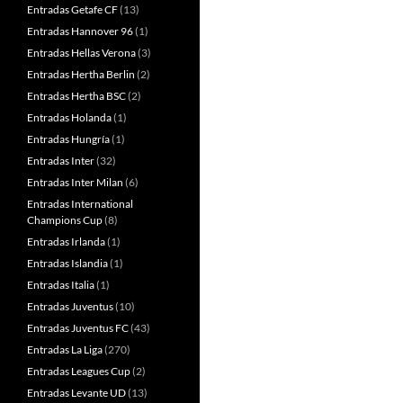
Entradas Getafe CF
(13)
Entradas Hannover 96
(1)
Entradas Hellas Verona
(3)
Entradas Hertha Berlin
(2)
Entradas Hertha BSC
(2)
Entradas Holanda
(1)
Entradas Hungría
(1)
Entradas Inter
(32)
Entradas Inter Milan
(6)
Entradas International
Champions Cup
(8)
Entradas Irlanda
(1)
Entradas Islandia
(1)
Entradas Italia
(1)
Entradas Juventus
(10)
Entradas Juventus FC
(43)
Entradas La Liga
(270)
Entradas Leagues Cup
(2)
Entradas Levante UD
(13)