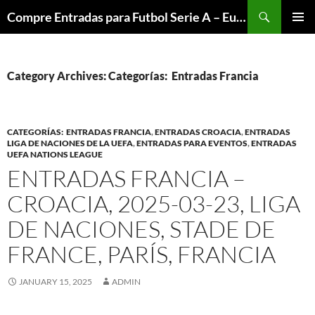
Skip
Search
Compre Entradas para Futbol Serie A – Europa League – Premier League – Bundesliga
to
PRIMAR
content
MENU
Category Archives: Categorías: Entradas Francia
CATEGORÍAS: ENTRADAS FRANCIA
,
ENTRADAS CROACIA
,
ENTRADAS
LIGA DE NACIONES DE LA UEFA
,
ENTRADAS PARA EVENTOS
,
ENTRADAS
UEFA NATIONS LEAGUE
ENTRADAS FRANCIA –
CROACIA, 2025-03-23, LIGA
DE NACIONES, STADE DE
FRANCE, PARÍS, FRANCIA
JANUARY 15, 2025
ADMIN