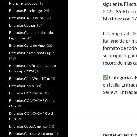
Monchengladbach
(2)
siguiente. El ac
Entradas Bundesliga
(24)
2025-26. El máxi
Entradas CA Osasuna
(31)
Martinez con 17 
Entradas Cagliari
(34)
Entradas Campeonato de la
La temporada 202
Liga Inglesa
(4)
italiano de prim
Entradas Celta de Vigo
(22)
formato de todos
Entradas Champions League
su propio organi
(49)
récord de más ca
Entradas Clasificación para la
Eurocopa 2024
(1)
Categorías
:
Entradas Club World Cup
(1)
en Italia. Entra
Entradas Como
(33)
Serie A, Entrad
Entradas CONCACAF
(5)
Entradas CONCACAF Copa
Oro
(2)
Entradas CONCACAF Gold
Cup
(2)
Entradas Copa America
(14)
Entradas Copa de Alemania
(1)
ENTRADAS ACF FI