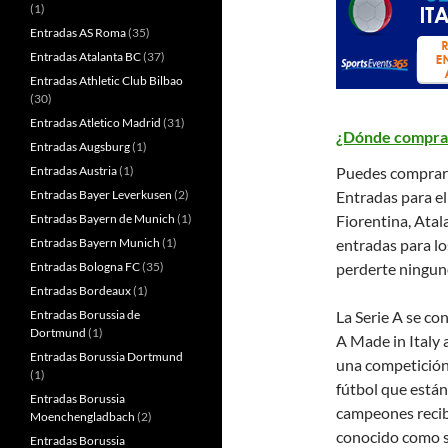
(1)
Entradas AS Roma
(35)
Entradas Atalanta BC
(37)
Entradas Athletic Club Bilbao
(30)
Entradas Atletico Madrid
(31)
¿Dónde comprar 
Entradas Augsburg
(1)
Entradas Austria
(1)
Puedes comprar a
Entradas Bayer Leverkusen
(2)
Entradas para el
Entradas Bayern de Munich
(1)
Fiorentina, Ata
Entradas Bayern Munich
(1)
entradas para lo
Entradas Bologna FC
(35)
perderte ninguno
Entradas Bordeaux
(1)
Entradas Borussia de
La Serie A se con
Dortmund
(1)
A Made in Italy 
Entradas Borussia Dortmund
una competición 
(1)
fútbol que están 
Entradas Borussia
campeones recib
Moenchengladbach
(2)
conocido como s
Entradas Borussia