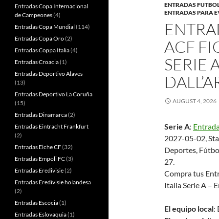
ENTRADAS FUTBO
Entradas Copa Internacional
ENTRADAS PARA 
de Campeones
(4)
ENTRA
Entradas Copa Mundial
(114)
Entradas Copa Oro
(2)
ACF FI
Entradas Coppa Italia
(4)
SERIE 
Entradas Croacia
(1)
Entradas Deportivo Alaves
DALL’A
(13)
Entradas Deportivo La Coruña
AUGUST 4, 2026
(15)
Entradas Dinamarca
(2)
Serie A
:
Entrada
Entradas Eintracht Frankfurt
(2)
2027-05-02, Stad
Entradas Elche CF
(32)
Deportes, Fútbol
Entradas Empoli FC
(3)
27.
Entradas Eredivisie
(2)
Compra tus Entr
Entradas Eredivisie holandesa
Italia Serie A – 
(2)
Entradas Escocia
(1)
El equipo local
:
Entradas Eslovaquia
(1)