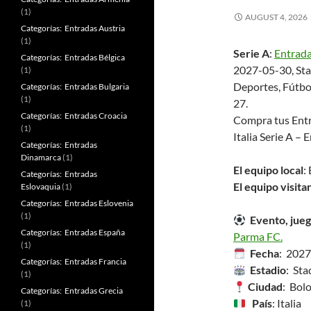
(1)
AUGUST 4, 2026
Categorías: Entradas Austria
(1)
Serie A
:
Entrad
Categorías: Entradas Bélgica
2027-05-30, Stad
(1)
Deportes, Fútbol
Categorías: Entradas Bulgaria
(1)
27.
Categorías: Entradas Croacia
Compra tus Entr
(1)
Italia Serie A – 
Categorías: Entradas
Dinamarca
(1)
El equipo local
:
Categorías: Entradas
El equipo visita
Eslovaquia
(1)
Categorías: Entradas Eslovenia
(1)
Evento, jueg
Categorías: Entradas España
Parma FC.
(1)
Fecha
: 202
Categorías: Entradas Francia
Estadio
: Sta
(1)
Ciudad
: Bol
Categorías: Entradas Grecia
País
: Italia
(1)