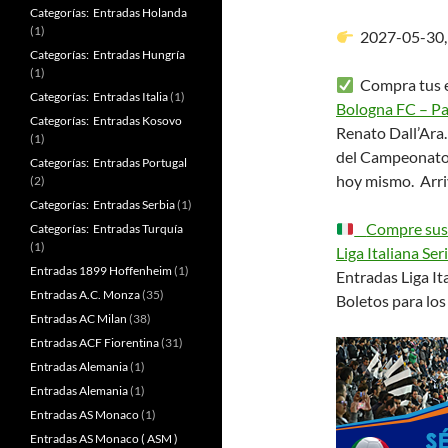
Categorías: Entradas Holanda
(1)
2027-05-30
Categorías: Entradas Hungría
(1)
Compra tus en
Categorías: Entradas Italia
(1)
Bologna FC – P
Categorías: Entradas Kosovo
Renato Dall’Ara
(1)
del Campeonato 
Categorías: Entradas Portugal
hoy mismo. Arri
(2)
Categorías: Entradas Serbia
(1)
Compre sus e
Categorías: Entradas Turquía
(1)
Liga Italiana Ser
Entradas 1899 Hoffenheim
(1)
Entradas Liga Ita
Entradas A.C. Monza
(35)
Boletos para los 
Entradas AC Milan
(38)
Entradas ACF Fiorentina
(31)
Entradas Alemania
(1)
Entradas Alemania
(1)
Entradas AS Monaco
(1)
Entradas AS Monaco ( ASM )