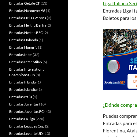
Liga Italiana Ser
Entradas Getafe CF
(13)
Entradas Liga Ita
Entradas Hannover 96
(1)
Boletos para los 
Entradas Hellas Verona
(3)
Entradas Hertha Berlin
(2)
Entradas Hertha BSC
(2)
Entradas Holanda
(1)
Entradas Hungría
(1)
Entradas Inter
(32)
Entradas Inter Milan
(6)
Entradas International
Champions Cup
(8)
Entradas Irlanda
(1)
Entradas Islandia
(1)
Entradas Italia
(1)
Entradas Juventus
(10)
¿Dónde comprar 
Entradas Juventus FC
(43)
Puedes comprar a
Entradas La Liga
(270)
Entradas para el
Entradas Leagues Cup
(2)
Fiorentina, Ata
Entradas Levante UD
(13)