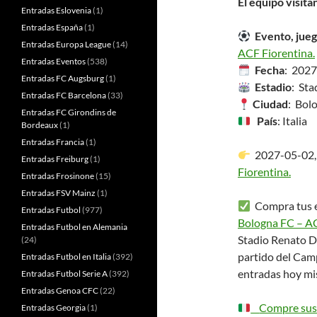
El equipo visita
Entradas Eslovenia
(1)
Entradas España
(1)
Evento, jueg
Entradas Europa League
(14)
ACF Fiorentina.
Entradas Eventos
(538)
Fecha
: 202
Entradas FC Augsburg
(1)
Estadio
: Sta
Entradas FC Barcelona
(33)
Ciudad
: Bol
Entradas FC Girondins de
País
: Italia
Bordeaux
(1)
Entradas Francia
(1)
2027-05-02
Entradas Freiburg
(1)
Fiorentina.
Entradas Frosinone
(15)
Entradas FSV Mainz
(1)
Compra tus en
Entradas Futbol
(977)
Bologna FC – AC
Entradas Futbol en Alemania
Stadio Renato D
(24)
partido del Camp
Entradas Futbol en Italia
(392)
entradas hoy mi
Entradas Futbol Serie A
(392)
Entradas Genoa CFC
(22)
Compre sus e
Entradas Georgia
(1)