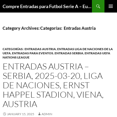
Skip
Search
Compre Entradas para Futbol Serie A – Europa League – Premier League – Bundesliga
to
PRIMAR
content
MENU
Category Archives: Categorías: Entradas Austria
CATEGORÍAS: ENTRADAS AUSTRIA
,
ENTRADAS LIGA DE NACIONES DE LA
UEFA
,
ENTRADAS PARA EVENTOS
,
ENTRADAS SERBIA
,
ENTRADAS UEFA
NATIONS LEAGUE
ENTRADAS AUSTRIA –
SERBIA, 2025-03-20, LIGA
DE NACIONES, ERNST
HAPPEL STADION, VIENA,
AUSTRIA
JANUARY 15, 2025
ADMIN