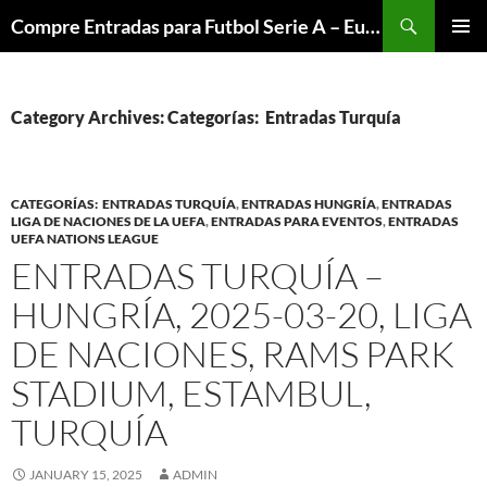
Skip
Search
Compre Entradas para Futbol Serie A – Europa League – Premier League – Bundesliga
to
PRIMAR
content
MENU
Category Archives: Categorías: Entradas Turquía
CATEGORÍAS: ENTRADAS TURQUÍA
,
ENTRADAS HUNGRÍA
,
ENTRADAS
LIGA DE NACIONES DE LA UEFA
,
ENTRADAS PARA EVENTOS
,
ENTRADAS
UEFA NATIONS LEAGUE
ENTRADAS TURQUÍA –
HUNGRÍA, 2025-03-20, LIGA
DE NACIONES, RAMS PARK
STADIUM, ESTAMBUL,
TURQUÍA
JANUARY 15, 2025
ADMIN