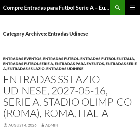
Skip
Search
Compre Entradas para Futbol Serie A – Europa League – Premier League – Bundesliga
to
PRIMAR
content
MENU
Category Archives: Entradas Udinese
ENTRADAS EVENTOS
,
ENTRADAS FUTBOL
,
ENTRADAS FUTBOL EN ITALIA
,
ENTRADAS FUTBOL SERIE A
,
ENTRADAS PARA EVENTOS
,
ENTRADAS SERIE
A
,
ENTRADAS SS LAZIO
,
ENTRADAS UDINESE
ENTRADAS SS LAZIO –
UDINESE, 2027-05-16,
SERIE A, STADIO OLIMPICO
(ROMA), ROMA, ITALIA
AUGUST 4, 2026
ADMIN