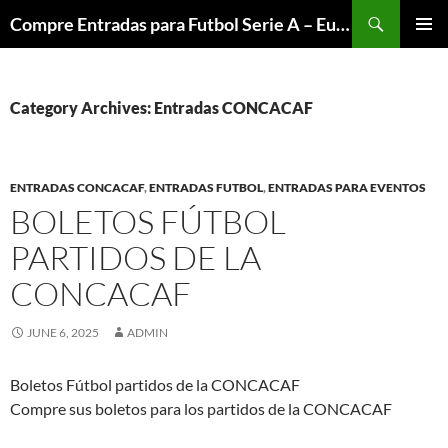
Skip
Search
Compre Entradas para Futbol Serie A – Europa League – Premier League – Bundesliga
to
PRIMAR
content
MENU
Category Archives: Entradas CONCACAF
ENTRADAS CONCACAF
,
ENTRADAS FUTBOL
,
ENTRADAS PARA EVENTOS
BOLETOS FÚTBOL
PARTIDOS DE LA
CONCACAF
JUNE 6, 2025
ADMIN
Boletos Fútbol partidos de la CONCACAF
Compre sus boletos para los partidos de la CONCACAF