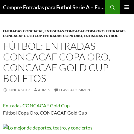
Skip
Search
Compre Entradas para Futbol Serie A – Europa League – Premier League – Bundesliga
to
PRIMAR
content
MENU
ENTRADAS CONCACAF
,
ENTRADAS CONCACAF COPA ORO
,
ENTRADAS
CONCACAF GOLD CUP
,
ENTRADAS COPA ORO
,
ENTRADAS FUTBOL
FÚTBOL: ENTRADAS
CONCACAF COPA ORO,
CONCACAF GOLD CUP
BOLETOS
JUNE 4, 2019
ADMIN
LEAVE A COMMENT
Entradas CONCACAF Gold Cup
Fútbol Copa Oro, CONCACAF Gold Cup