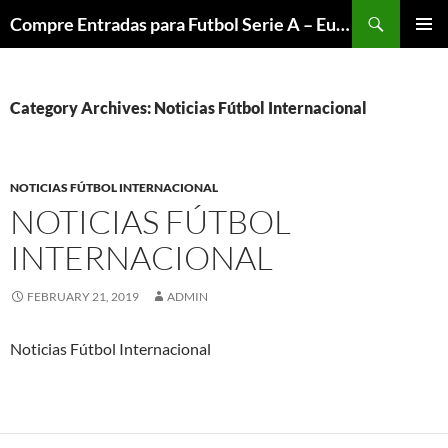
Skip
Search
Compre Entradas para Futbol Serie A – Europa League – Premier League – Bundesliga
to
PRIMAR
content
MENU
Category Archives: Noticias Fútbol Internacional
NOTICIAS FÚTBOL INTERNACIONAL
NOTICIAS FÚTBOL
INTERNACIONAL
FEBRUARY 21, 2019
ADMIN
Noticias Fútbol Internacional