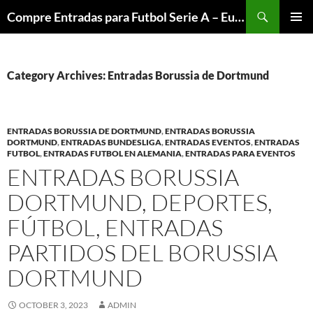
Skip
Search
Compre Entradas para Futbol Serie A – Europa League – Premier League – Bundesliga
to
PRIMAR
content
MENU
Category Archives: Entradas Borussia de Dortmund
ENTRADAS BORUSSIA DE DORTMUND
,
ENTRADAS BORUSSIA
DORTMUND
,
ENTRADAS BUNDESLIGA
,
ENTRADAS EVENTOS
,
ENTRADAS
FUTBOL
,
ENTRADAS FUTBOL EN ALEMANIA
,
ENTRADAS PARA EVENTOS
ENTRADAS BORUSSIA
DORTMUND, DEPORTES,
FÚTBOL, ENTRADAS
PARTIDOS DEL BORUSSIA
DORTMUND
OCTOBER 3, 2023
ADMIN