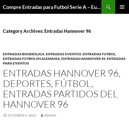
Skip
Search
Compre Entradas para Futbol Serie A – Europa League – Premier League – Bundesliga
to
PRIMAR
content
MENU
Category Archives: Entradas Hannover 96
ENTRADAS BUNDESLIGA
,
ENTRADAS EVENTOS
,
ENTRADAS FUTBOL
,
ENTRADAS FUTBOL EN ALEMANIA
,
ENTRADAS HANNOVER 96
,
ENTRADAS
PARA EVENTOS
ENTRADAS HANNOVER 96,
DEPORTES, FÚTBOL,
ENTRADAS PARTIDOS DEL
HANNOVER 96
OCTOBER 9, 2023
ADMIN