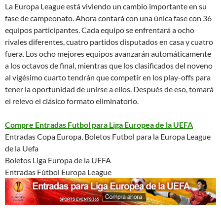
La Europa League está viviendo un cambio importante en su
fase de campeonato. Ahora contará con una única fase con 36
equipos participantes. Cada equipo se enfrentará a ocho
rivales diferentes, cuatro partidos disputados en casa y cuatro
fuera. Los ocho mejores equipos avanzarán automáticamente
a los octavos de final, mientras que los clasificados del noveno
al vigésimo cuarto tendrán que competir en los play-offs para
tener la oportunidad de unirse a ellos. Después de eso, tomará
el relevo el clásico formato eliminatorio.
Compre Entradas Futbol para Liga Europea de la UEFA
Entradas Copa Europa, Boletos Futbol para la Europa League
de la Uefa
Boletos Liga Europa de la UEFA
Entradas Fútbol Europa League