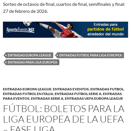
Sorteo de octavos de final, cuartos de final, semifinales y final:
27 de febrero de 2026.
ENTRADAS EUROPA LEAGUE
ENTRADAS FUTBOL PARA LIGA EUROPEA
ENTRADAS PARA LIGA EUROPEA
ENTRADAS EUROPA LEAGUE
,
ENTRADAS EVENTOS
,
ENTRADAS FUTBOL
,
ENTRADAS FUTBOL EN ITALIA
,
ENTRADAS FUTBOL SERIE A
,
ENTRADAS
PARA EVENTOS
,
ENTRADAS SERIE A
,
ENTRADAS UEFA EUROPA LEAGUE
FÚTBOL: BOLETOS PARA LA
LIGA EUROPEA DE LA UEFA
– FASE LIGA