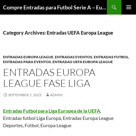
Skip
Search
Compre Entradas para Futbol Serie A – Europa League – Premier League – Bundesliga
to
PRIMAR
content
MENU
Category Archives: Entradas UEFA Europa League
ENTRADAS EUROPA LEAGUE
,
ENTRADAS EVENTOS
,
ENTRADAS FUTBOL
,
ENTRADAS PARA EVENTOS
,
ENTRADAS UEFA EUROPA LEAGUE
ENTRADAS EUROPA
LEAGUE FASE LIGA
SEPTEMBER 5, 2025
ADMIN
Entradas Futbol para Liga Europea de la UEFA
,
Entradas futbol Liga Europa, Entradas Europa League
Deportes, Fútbol, Europa League