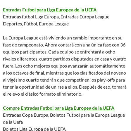
Entradas Futbol para Liga Europea de la UEFA
,
Entradas futbol Liga Europa, Entradas Europa League
Deportes, Fútbol, Europa League
La Europa League está viviendo un cambio importante en su
fase de campeonato. Ahora contará con una única fase con 36
equipos participantes. Cada equipo se enfrentará a ocho
rivales diferentes, cuatro partidos disputados en casa y cuatro
fuera. Los ocho mejores equipos avanzarán automáticamente
a los octavos de final, mientras que los clasificados del noveno
al vigésimo cuarto tendrán que competir en los play-offs para
tener la oportunidad de unirse a ellos. Después de eso, tomará
el relevo el clásico formato eliminatorio.
Compre Entradas Futbol para Liga Europea de la UEFA
Entradas Copa Europa, Boletos Futbol para la Europa League
de la Uefa
Boletos Liga Europa de la UEFA