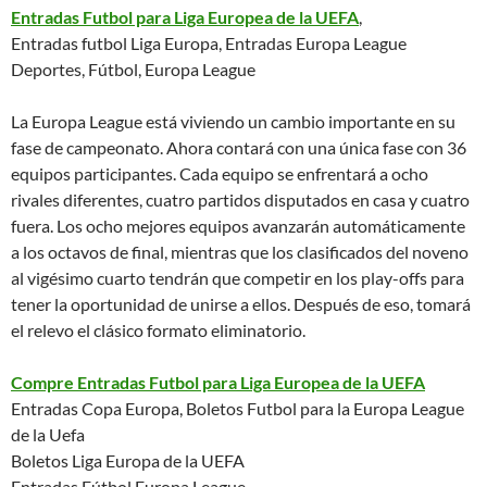
Entradas Futbol para Liga Europea de la UEFA
,
Entradas futbol Liga Europa, Entradas Europa League
Deportes, Fútbol, Europa League
La Europa League está viviendo un cambio importante en su
fase de campeonato. Ahora contará con una única fase con 36
equipos participantes. Cada equipo se enfrentará a ocho
rivales diferentes, cuatro partidos disputados en casa y cuatro
fuera. Los ocho mejores equipos avanzarán automáticamente
a los octavos de final, mientras que los clasificados del noveno
al vigésimo cuarto tendrán que competir en los play-offs para
tener la oportunidad de unirse a ellos. Después de eso, tomará
el relevo el clásico formato eliminatorio.
Compre Entradas Futbol para Liga Europea de la UEFA
Entradas Copa Europa, Boletos Futbol para la Europa League
de la Uefa
Boletos Liga Europa de la UEFA
Entradas Fútbol Europa League