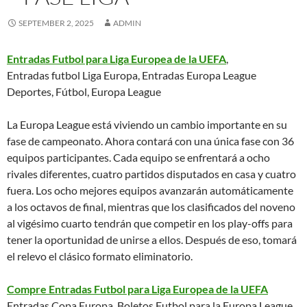
SEPTEMBER 2, 2025
ADMIN
Entradas Futbol para Liga Europea de la UEFA
,
Entradas futbol Liga Europa, Entradas Europa League
Deportes, Fútbol, Europa League
La Europa League está viviendo un cambio importante en su
fase de campeonato. Ahora contará con una única fase con 36
equipos participantes. Cada equipo se enfrentará a ocho
rivales diferentes, cuatro partidos disputados en casa y cuatro
fuera. Los ocho mejores equipos avanzarán automáticamente
a los octavos de final, mientras que los clasificados del noveno
al vigésimo cuarto tendrán que competir en los play-offs para
tener la oportunidad de unirse a ellos. Después de eso, tomará
el relevo el clásico formato eliminatorio.
Compre Entradas Futbol para Liga Europea de la UEFA
Entradas Copa Europa, Boletos Futbol para la Europa League