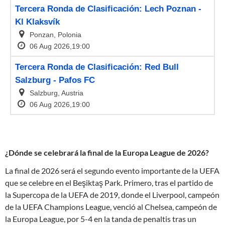
¿Dónde se celebrará la final de la Europa League de 2026?
La final de 2026 será el segundo evento importante de la UEFA
que se celebre en el Beşiktaş Park. Primero, tras el partido de
la Supercopa de la UEFA de 2019, donde el Liverpool, campeón
de la UEFA Champions League, venció al Chelsea, campeón de
la Europa League, por 5-4 en la tanda de penaltis tras un