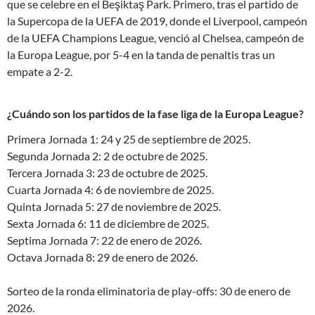
que se celebre en el Beşiktaş Park. Primero, tras el partido de
la Supercopa de la UEFA de 2019, donde el Liverpool, campeón
de la UEFA Champions League, venció al Chelsea, campeón de
la Europa League, por 5-4 en la tanda de penaltis tras un
empate a 2-2.
¿Cuándo son los partidos de la fase liga de la Europa League?
Primera Jornada 1: 24 y 25 de septiembre de 2025.
Segunda Jornada 2: 2 de octubre de 2025.
Tercera Jornada 3: 23 de octubre de 2025.
Cuarta Jornada 4: 6 de noviembre de 2025.
Quinta Jornada 5: 27 de noviembre de 2025.
Sexta Jornada 6: 11 de diciembre de 2025.
Septima Jornada 7: 22 de enero de 2026.
Octava Jornada 8: 29 de enero de 2026.
Sorteo de la ronda eliminatoria de play-offs: 30 de enero de
2026.