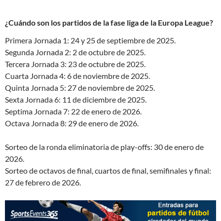
¿Cuándo son los partidos de la fase liga de la Europa League?
Primera Jornada 1: 24 y 25 de septiembre de 2025.
Segunda Jornada 2: 2 de octubre de 2025.
Tercera Jornada 3: 23 de octubre de 2025.
Cuarta Jornada 4: 6 de noviembre de 2025.
Quinta Jornada 5: 27 de noviembre de 2025.
Sexta Jornada 6: 11 de diciembre de 2025.
Septima Jornada 7: 22 de enero de 2026.
Octava Jornada 8: 29 de enero de 2026.
Sorteo de la ronda eliminatoria de play-offs: 30 de enero de
2026.
Sorteo de octavos de final, cuartos de final, semifinales y final:
27 de febrero de 2026.