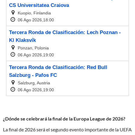
¿Dónde se celebrará la final de la Europa League de 2026?
La final de 2026 será el segundo evento importante de la UEFA