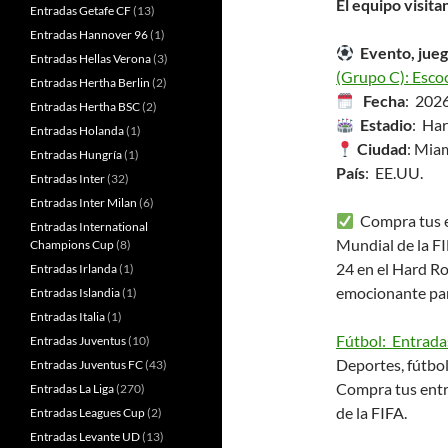
El equipo visita
Entradas Getafe CF
(13)
Entradas Hannover 96
(1)
Evento, jueg
Entradas Hellas Verona
(3)
(Grupo C): Escoci
Entradas Hertha Berlin
(2)
Fecha
: 202
Entradas Hertha BSC
(2)
Estadio
: Ha
Entradas Holanda
(1)
Ciudad
: Miam
Entradas Hungría
(1)
País
: EE.UU.
Entradas Inter
(32)
Entradas Inter Milan
(6)
Compra tus en
Entradas International
Mundial de la FI
Champions Cup
(8)
24 en el Hard R
Entradas Irlanda
(1)
emocionante pa
Entradas Islandia
(1)
Entradas Italia
(1)
Fútbol: Entrada
Entradas Juventus
(10)
Deportes, fútbol
Entradas Juventus FC
(43)
Compra tus entr
Entradas La Liga
(270)
de la FIFA.
Entradas Leagues Cup
(2)
Entradas Levante UD
(13)