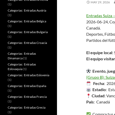
MAY 29, 2026
(1)
Categorías: Entradas Austria
(1)
Entradas Suiza 
Categorías: Entradas Bélgica
2026-06-24, Cop
(1)
Canadá.
Categorías: Entradas Bulgaria
Deportes, Fútbo
(1)
Partidos del fút
Categorías: Entradas Croacia
(1)
El equipe local
:
Categorías: Entradas
Dinamarca
(1)
El equipo visita
Categorías: Entradas
Eslovaquia
(1)
Evento, jueg
Categorías: Entradas Eslovenia
(Grupo B): Suiza
(1)
Fecha
: 202
Categorías: Entradas España
Estadio
: Est
(1)
Ciudad
: Van
Categorías: Entradas Francia
(1)
País
: Canadá
Categorías: Entradas Grecia
(1)
Compra tus en