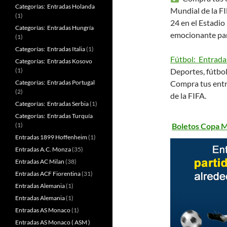
Categorías: Entradas Holanda
Mundial de la FI
(1)
24 en el Estadio
Categorías: Entradas Hungría
emocionante pa
(1)
Categorías: Entradas Italia
(1)
Fútbol: Entrada
Categorías: Entradas Kosovo
(1)
Deportes, fútbol
Categorías: Entradas Portugal
Compra tus entr
(2)
de la FIFA.
Categorías: Entradas Serbia
(1)
Categorías: Entradas Turquía
(1)
Boletos Copa M
Entradas 1899 Hoffenheim
(1)
Entradas A.C. Monza
(35)
Entradas AC Milan
(38)
Entradas ACF Fiorentina
(31)
Entradas Alemania
(1)
Entradas Alemania
(1)
Entradas AS Monaco
(1)
Entradas AS Monaco ( ASM )