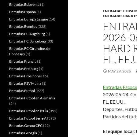
Entradas Eslovenia
(1)
ENTRADAS COPA 
Entradas España
(1)
ENTRADAS PARA 
Entradas Europa League
(14)
ENTRAD
Entradas Eventos
(538)
2026-0
Entradas FC Augsburg
(1)
Entradas FC Barcelona
(33)
HARD R
Entradas FC Girondins de
Bordeaux
(1)
FL, EE.
Entradas Francia
(1)
Entradas Freiburg
(1)
MAY 29, 2026
Entradas Frosinone
(15)
Entradas FSV Mainz
(1)
Entradas Escocia
Entradas Futbol
(977)
2026-06-24, Cop
Entradas Futbol en Alemania
FL, EE.UU..
(24)
Deportes, Fútbo
Entradas Futbol en Italia
(392)
Partidos del fút
Entradas Futbol Serie A
(392)
Entradas Genoa CFC
(22)
El equipe local
:
Entradas Georgia
(1)