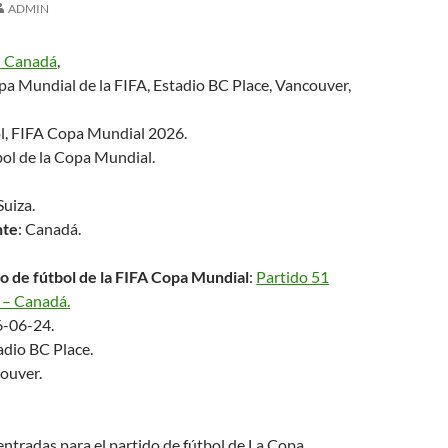
ADMIN
– Canadá
,
a Mundial de la FIFA, Estadio BC Place, Vancouver,
l, FIFA Copa Mundial 2026.
bol de la Copa Mundial.
 Suiza.
nte
: Canadá.
o de fútbol de la FIFA Copa Mundial
:
Partido 51
 – Canadá.
6-06-24.
adio BC Place.
couver.
tradas para el partido de fútbol de La Copa