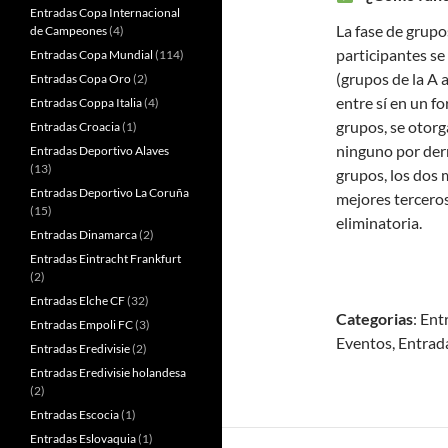
Entradas Copa Internacional
La fase de grupos
de Campeones
(4)
participantes se
Entradas Copa Mundial
(114)
(grupos de la A 
Entradas Copa Oro
(2)
entre sí en un fo
Entradas Coppa Italia
(4)
grupos, se otorg
Entradas Croacia
(1)
ninguno por derr
Entradas Deportivo Alaves
(13)
grupos, los dos 
Entradas Deportivo La Coruña
mejores terceros
(15)
eliminatoria.
Entradas Dinamarca
(2)
Entradas Eintracht Frankfurt
(2)
Entradas Elche CF
(32)
Categorias
: Ent
Entradas Empoli FC
(3)
Eventos, Entrad
Entradas Eredivisie
(2)
Entradas Eredivisie holandesa
(2)
Entradas Escocia
(1)
Entradas Eslovaquia
(1)