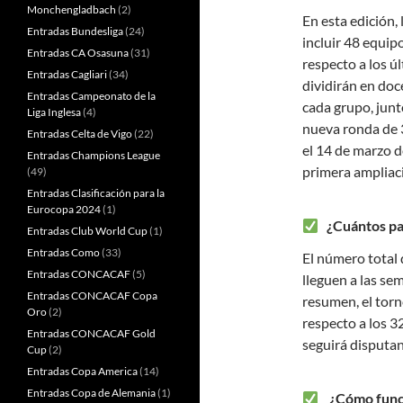
Monchengladbach
(2)
En esta edición,
Entradas Bundesliga
(24)
incluir 48 equip
Entradas CA Osasuna
(31)
respecto a los ú
Entradas Cagliari
(34)
dividirán en doc
Entradas Campeonato de la
cada grupo, junt
Liga Inglesa
(4)
nueva ronda de 3
Entradas Celta de Vigo
(22)
el 14 de marzo d
Entradas Champions League
primera ampliac
(49)
Entradas Clasificación para la
Eurocopa 2024
(1)
¿Cuántos par
Entradas Club World Cup
(1)
Entradas Como
(33)
El número total
Entradas CONCACAF
(5)
lleguen a las sem
Entradas CONCACAF Copa
resumen, el torn
Oro
(2)
respecto a los 3
Entradas CONCACAF Gold
seguirá disputan
Cup
(2)
Entradas Copa America
(14)
Entradas Copa de Alemania
(1)
¿Cómo funcio