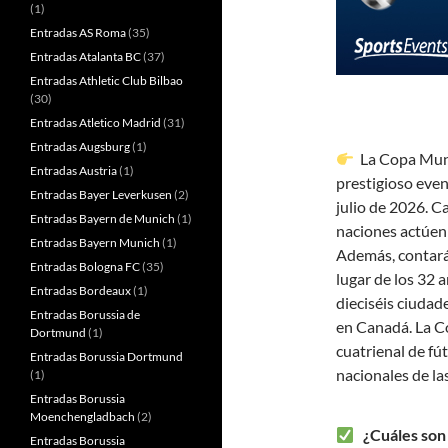
(1)
Entradas AS Roma
(35)
Entradas Atalanta BC
(37)
Entradas Athletic Club Bilbao
(30)
Entradas Atletico Madrid
(31)
Entradas Augsburg
(1)
La Copa Mundi
Entradas Austria
(1)
prestigioso event
Entradas Bayer Leverkusen
(2)
julio de 2026. C
Entradas Bayern de Munich
(1)
naciones actúen 
Entradas Bayern Munich
(1)
Además, contará
Entradas Bologna FC
(35)
lugar de los 32 
Entradas Bordeaux
(1)
dieciséis ciudad
Entradas Borussia de
en Canadá. La C
Dortmund
(1)
cuatrienal de fú
Entradas Borussia Dortmund
nacionales de la
(1)
Entradas Borussia
Moenchengladbach
(2)
¿Cuáles son 
Entradas Borussia