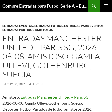
Skip
Search
Compre Entradas para Futbol Serie A – Europa League – Premier League – Bundesliga
to
PRIMAR
content
MENU
ENTRADAS EVENTOS
,
ENTRADAS FUTBOL
,
ENTRADAS PARA EVENTOS
,
ENTRADAS PARTIDOS AMISTOSOS
ENTRADAS MANCHESTER
UNITED – PARIS SG, 2026-
08-08, AMISTOSO, GAMLA
ULLEVI, GOTHENBURG,
SUECIA
MAY 30, 2026
ADMIN
Amistoso
:
Entradas Manchester United – Paris SG
,
2026-08-08, Gamla Ullevi, Gothenburg, Suecia.
Deportes, Fútbol Partidos de fútbol amistosos 2026.