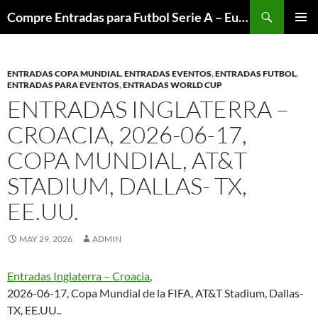
Skip
Search
Compre Entradas para Futbol Serie A – Europa League – Premier League – Bundesliga
to
PRIMAR
content
MENU
ENTRADAS COPA MUNDIAL
,
ENTRADAS EVENTOS
,
ENTRADAS FUTBOL
,
ENTRADAS PARA EVENTOS
,
ENTRADAS WORLD CUP
ENTRADAS INGLATERRA –
CROACIA, 2026-06-17,
COPA MUNDIAL, AT&T
STADIUM, DALLAS- TX,
EE.UU.
MAY 29, 2026
ADMIN
Entradas Inglaterra – Croacia
,
2026-06-17, Copa Mundial de la FIFA, AT&T Stadium, Dallas-
TX, EE.UU..