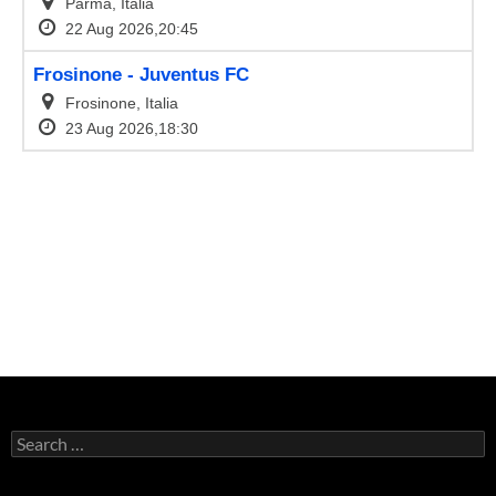
Search
for: