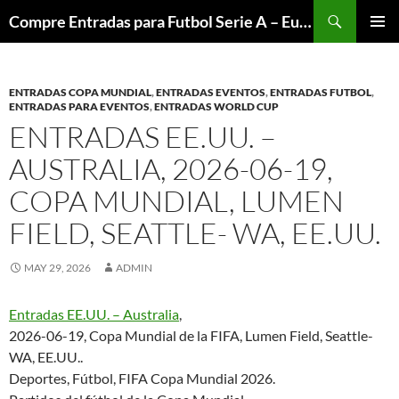
Skip
Search
Compre Entradas para Futbol Serie A – Europa League – Premier League – Bundesliga
to
PRIMAR
content
MENU
ENTRADAS COPA MUNDIAL
,
ENTRADAS EVENTOS
,
ENTRADAS FUTBOL
,
ENTRADAS PARA EVENTOS
,
ENTRADAS WORLD CUP
ENTRADAS EE.UU. –
AUSTRALIA, 2026-06-19,
COPA MUNDIAL, LUMEN
FIELD, SEATTLE- WA, EE.UU.
MAY 29, 2026
ADMIN
Entradas EE.UU. – Australia
,
2026-06-19, Copa Mundial de la FIFA, Lumen Field, Seattle-
WA, EE.UU..
Deportes, Fútbol, FIFA Copa Mundial 2026.