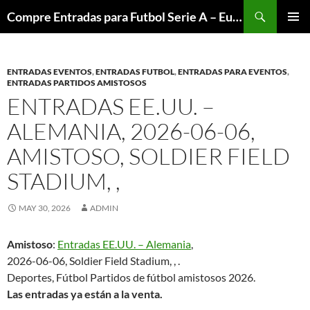
Skip
Search
Compre Entradas para Futbol Serie A – Europa League – Premier League – Bundesliga
to
PRIMAR
content
MENU
ENTRADAS EVENTOS
,
ENTRADAS FUTBOL
,
ENTRADAS PARA EVENTOS
,
ENTRADAS PARTIDOS AMISTOSOS
ENTRADAS EE.UU. –
ALEMANIA, 2026-06-06,
AMISTOSO, SOLDIER FIELD
STADIUM, ,
MAY 30, 2026
ADMIN
Amistoso
:
Entradas EE.UU. – Alemania
,
2026-06-06, Soldier Field Stadium, , .
Deportes, Fútbol Partidos de fútbol amistosos 2026.
Las entradas ya están a la venta.