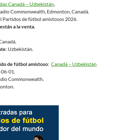
das Canadá – Uzbekistán
,
tadio Commonwealth, Edmonton, Canadá.
l Partidos de fútbol amistosos 2026.
están a la venta.
 Canadá.
nte
: Uzbekistán.
ido de fútbol amistoso
:
Canadá – Uzbekistán
-06-01.
tadio Commonwealth.
onton.