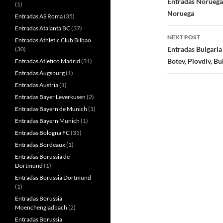
navigatio
Entradas Noruega 
(1)
Noruega
Entradas AS Roma
(35)
Entradas Atalanta BC
(37)
NEXT POST
Entradas Athletic Club Bilbao
Entradas Bulgaria
(30)
Botev, Plovdiv, Bu
Entradas Atletico Madrid
(31)
Entradas Augsburg
(1)
Entradas Austria
(1)
Entradas Bayer Leverkusen
(2)
Entradas Bayern de Munich
(1)
Entradas Bayern Munich
(1)
Entradas Bologna FC
(35)
Entradas Bordeaux
(1)
Entradas Borussia de
Dortmund
(1)
Entradas Borussia Dortmund
(1)
Entradas Borussia
Moenchengladbach
(2)
Entradas Borussia