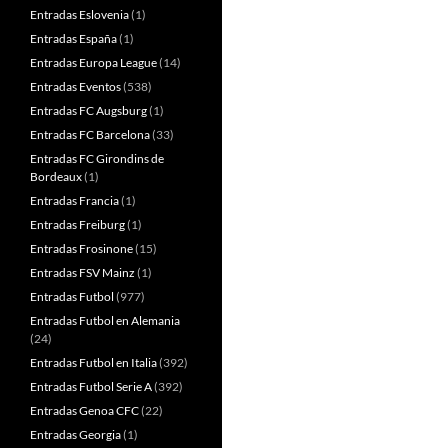
Entradas Eslovenia
(1)
Entradas España
(1)
Entradas Europa League
(14)
Entradas Eventos
(538)
Entradas FC Augsburg
(1)
Entradas FC Barcelona
(33)
Entradas FC Girondins de
Bordeaux
(1)
Entradas Francia
(1)
Entradas Freiburg
(1)
Entradas Frosinone
(15)
Entradas FSV Mainz
(1)
Entradas Futbol
(977)
Entradas Futbol en Alemania
(24)
Entradas Futbol en Italia
(392)
Entradas Futbol Serie A
(392)
Entradas Genoa CFC
(22)
Entradas Georgia
(1)