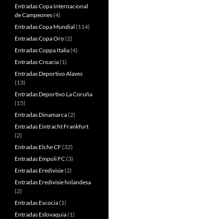
Entradas Copa Internacional
de Campeones
(4)
Entradas Copa Mundial
(114)
Entradas Copa Oro
(2)
Entradas Coppa Italia
(4)
Entradas Croacia
(1)
Entradas Deportivo Alaves
(13)
Entradas Deportivo La Coruña
(15)
Entradas Dinamarca
(2)
Entradas Eintracht Frankfurt
(2)
Entradas Elche CF
(32)
Entradas Empoli FC
(3)
Entradas Eredivisie
(2)
Entradas Eredivisie holandesa
(2)
Entradas Escocia
(1)
Entradas Eslovaquia
(1)