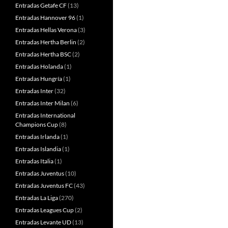
Entradas Getafe CF
(13)
Entradas Hannover 96
(1)
Entradas Hellas Verona
(3)
Entradas Hertha Berlin
(2)
Entradas Hertha BSC
(2)
Entradas Holanda
(1)
Entradas Hungría
(1)
Entradas Inter
(32)
Entradas Inter Milan
(6)
Entradas International
Champions Cup
(8)
Entradas Irlanda
(1)
Entradas Islandia
(1)
Entradas Italia
(1)
Entradas Juventus
(10)
Entradas Juventus FC
(43)
Entradas La Liga
(270)
Entradas Leagues Cup
(2)
Entradas Levante UD
(13)