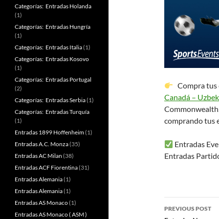
Categorías: Entradas Holanda
(1)
Categorías: Entradas Hungría
(1)
Categorías: Entradas Italia
(1)
Categorías: Entradas Kosovo
(1)
Categorías: Entradas Portugal
Compra tus en
(2)
Canadá – Uzbek
Categorías: Entradas Serbia
(1)
Commonwealth. 
Categorías: Entradas Turquía
comprando tus 
(1)
Entradas 1899 Hoffenheim
(1)
Entradas Even
Entradas A.C. Monza
(35)
Entradas Partid
Entradas AC Milan
(38)
Entradas ACF Fiorentina
(31)
Entradas Alemania
(1)
Entradas Alemania
(1)
Post
Entradas AS Monaco
(1)
PREVIOUS POST
Entradas AS Monaco ( ASM )