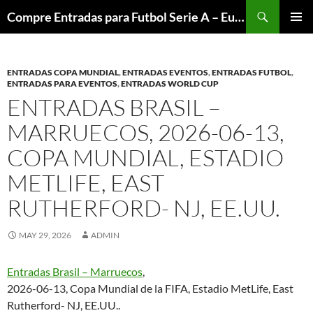
Skip
Search
Compre Entradas para Futbol Serie A – Europa League – Premier League – Bundesliga
to
PRIMAR
content
MENU
ENTRADAS COPA MUNDIAL
,
ENTRADAS EVENTOS
,
ENTRADAS FUTBOL
,
ENTRADAS PARA EVENTOS
,
ENTRADAS WORLD CUP
ENTRADAS BRASIL –
MARRUECOS, 2026-06-13,
COPA MUNDIAL, ESTADIO
METLIFE, EAST
RUTHERFORD- NJ, EE.UU.
MAY 29, 2026
ADMIN
Entradas Brasil – Marruecos
,
2026-06-13, Copa Mundial de la FIFA, Estadio MetLife, East
Rutherford- NJ, EE.UU..