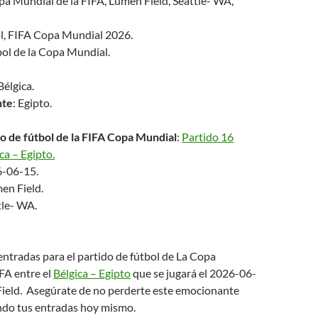
a Mundial de la FIFA, Lumen Field, Seattle- WA,
l, FIFA Copa Mundial 2026.
bol de la Copa Mundial.
 Bélgica.
nte
: Egipto.
o de fútbol de la FIFA Copa Mundial
:
Partido 16
ca – Egipto.
6-06-15.
en Field.
tle- WA.
tradas para el partido de fútbol de La Copa
FA entre el
Bélgica – Egipto
que se jugará el 2026-06-
Field. Asegúrate de no perderte este emocionante
do tus entradas hoy mismo.