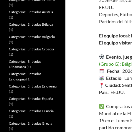
2026-06-15, Cop
(1)
EE.UU..
Categorías: Entradas Austria
Deportes, Fútbo
(1)
Partidos del fút
Categorías: Entradas Bélgica
(1)
El equipe local
:
Categorías: Entradas Bulgaria
(1)
El equipo visita
Categorías: Entradas Croacia
(1)
Evento, jueg
Categorías: Entradas
(Grupo G): Bélgi
Dinamarca
(1)
Fecha
: 202
Categorías: Entradas
Estadio
: Lum
Eslovaquia
(1)
Ciudad
: Seat
Categorías: Entradas Eslovenia
(1)
País
: EE.UU.
Categorías: Entradas España
(1)
Compra tus en
Categorías: Entradas Francia
Mundial de la FI
(1)
15 en el Lumen 
Categorías: Entradas Grecia
partido compran
(1)