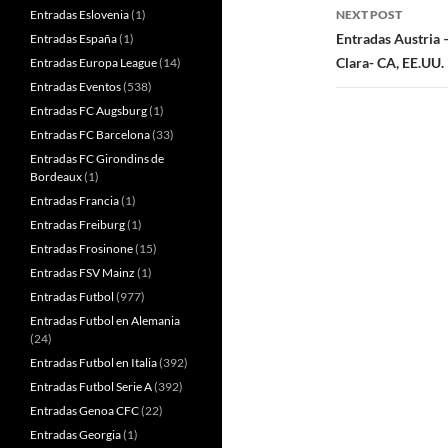
Entradas Eslovenia
(1)
NEXT POST
Entradas Austria 
Entradas España
(1)
Clara- CA, EE.UU.
Entradas Europa League
(14)
Entradas Eventos
(538)
Entradas FC Augsburg
(1)
Entradas FC Barcelona
(33)
Entradas FC Girondins de
Bordeaux
(1)
Entradas Francia
(1)
Entradas Freiburg
(1)
Entradas Frosinone
(15)
Entradas FSV Mainz
(1)
Entradas Futbol
(977)
Entradas Futbol en Alemania
(24)
Entradas Futbol en Italia
(392)
Entradas Futbol Serie A
(392)
Entradas Genoa CFC
(22)
Entradas Georgia
(1)