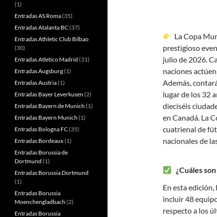
(1)
Entradas AS Roma
(35)
Entradas Atalanta BC
(37)
La Copa Mundi
Entradas Athletic Club Bilbao
prestigioso event
(30)
julio de 2026. C
Entradas Atletico Madrid
(31)
naciones actúen 
Entradas Augsburg
(1)
Además, contará
Entradas Austria
(1)
lugar de los 32 
Entradas Bayer Leverkusen
(2)
dieciséis ciudad
Entradas Bayern de Munich
(1)
en Canadá. La C
Entradas Bayern Munich
(1)
cuatrienal de fú
Entradas Bologna FC
(35)
nacionales de la
Entradas Bordeaux
(1)
Entradas Borussia de
Dortmund
(1)
¿Cuáles son 
Entradas Borussia Dortmund
(1)
En esta edición,
Entradas Borussia
incluir 48 equip
Moenchengladbach
(2)
respecto a los ú
Entradas Borussia