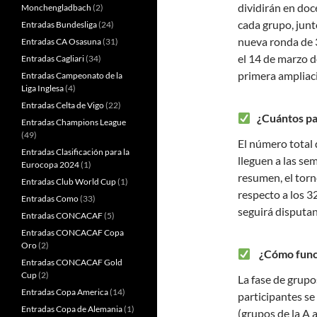
dividirán en doc
Monchengladbach
(2)
cada grupo, junt
Entradas Bundesliga
(24)
nueva ronda de 3
Entradas CA Osasuna
(31)
el 14 de marzo d
Entradas Cagliari
(34)
primera ampliac
Entradas Campeonato de la
Liga Inglesa
(4)
Entradas Celta de Vigo
(22)
¿Cuántos par
Entradas Champions League
(49)
El número total
Entradas Clasificación para la
lleguen a las sem
Eurocopa 2024
(1)
resumen, el torn
Entradas Club World Cup
(1)
respecto a los 3
Entradas Como
(33)
seguirá disputan
Entradas CONCACAF
(5)
Entradas CONCACAF Copa
Oro
(2)
¿Cómo funcio
Entradas CONCACAF Gold
Cup
(2)
La fase de grupos
Entradas Copa America
(14)
participantes se
Entradas Copa de Alemania
(1)
(grupos de la A 