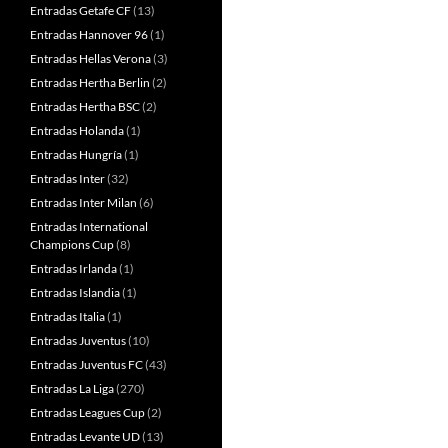
Entradas Getafe CF
(13)
Entradas Hannover 96
(1)
Entradas Hellas Verona
(3)
Entradas Hertha Berlin
(2)
Entradas Hertha BSC
(2)
Entradas Holanda
(1)
Entradas Hungría
(1)
Entradas Inter
(32)
Entradas Inter Milan
(6)
Entradas International
Champions Cup
(8)
Entradas Irlanda
(1)
Entradas Islandia
(1)
Entradas Italia
(1)
Entradas Juventus
(10)
Entradas Juventus FC
(43)
Entradas La Liga
(270)
Entradas Leagues Cup
(2)
Entradas Levante UD
(13)