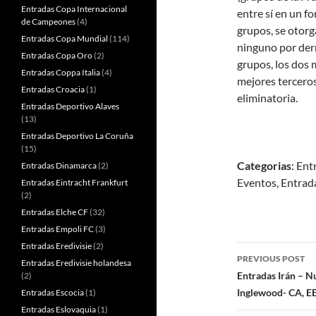
Entradas Copa Internacional
entre sí en un fo
de Campeones
(4)
grupos, se otorg
Entradas Copa Mundial
(114)
ninguno por derr
Entradas Copa Oro
(2)
grupos, los dos 
Entradas Coppa Italia
(4)
mejores terceros
Entradas Croacia
(1)
eliminatoria.
Entradas Deportivo Alaves
(13)
Entradas Deportivo La Coruña
(15)
Categorias
: Ent
Entradas Dinamarca
(2)
Eventos, Entrad
Entradas Eintracht Frankfurt
(2)
Entradas Elche CF
(32)
Entradas Empoli FC
(3)
Entradas Eredivisie
(2)
Post
PREVIOUS POST
Entradas Eredivisie holandesa
navigatio
Entradas Irán – N
(2)
Inglewood- CA, E
Entradas Escocia
(1)
Entradas Eslovaquia
(1)