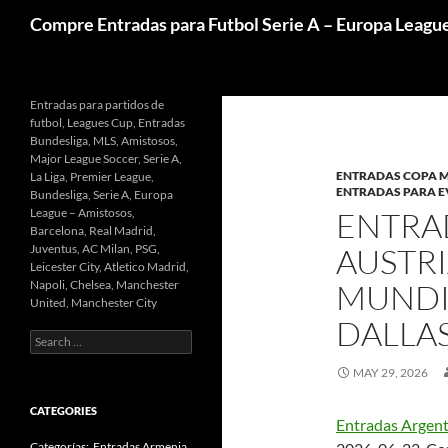
Skip
Search
Compre Entradas para Futbol Serie A – Europa Leagu
to
content
Entradas para partidos de
futbol, Leagues Cup, Entradas
Bundesliga, MLS, Amistosos,
Major League Soccer, Serie A,
ENTRADAS COPA 
La Liga, Premier League,
ENTRADAS PARA 
Bundesliga, Serie A, Europa
League – Amistosos,
ENTRA
Barcelona, Real Madrid,
Juventus, AC Milan, PSG,
AUSTRI
Leicester City, Atletico Madrid,
Napoli, Chelsea, Manchester
MUNDIA
United, Manchester City
DALLAS-
Search
for:
MAY 29, 2026
CATEGORIES
Entradas Argent
Categorías: Entradas Armenia