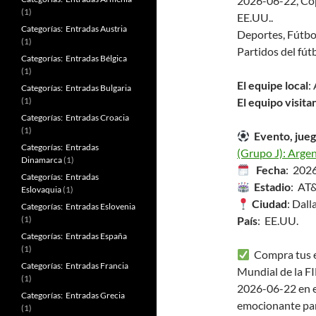
2026-06-22, Cop
(1)
EE.UU..
Categorías: Entradas Austria
Deportes, Fútbo
(1)
Partidos del fút
Categorías: Entradas Bélgica
(1)
El equipe local
:
Categorías: Entradas Bulgaria
(1)
El equipo visita
Categorías: Entradas Croacia
(1)
Evento, jueg
Categorías: Entradas
(Grupo J): Argen
Dinamarca
(1)
Fecha
: 202
Categorías: Entradas
Estadio
: AT
Eslovaquia
(1)
Ciudad
: Dall
Categorías: Entradas Eslovenia
(1)
País
: EE.UU.
Categorías: Entradas España
(1)
Compra tus en
Categorías: Entradas Francia
Mundial de la FI
(1)
2026-06-22 en e
Categorías: Entradas Grecia
emocionante pa
(1)