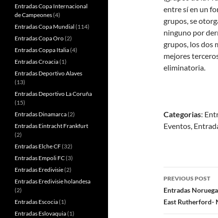
Entradas Copa Internacional
entre sí en un fo
de Campeones
(4)
grupos, se otorg
Entradas Copa Mundial
(114)
ninguno por derr
Entradas Copa Oro
(2)
grupos, los dos 
Entradas Coppa Italia
(4)
mejores terceros
Entradas Croacia
(1)
eliminatoria.
Entradas Deportivo Alaves
(13)
Entradas Deportivo La Coruña
(15)
Categorias
: Ent
Entradas Dinamarca
(2)
Eventos, Entrad
Entradas Eintracht Frankfurt
(2)
Entradas Elche CF
(32)
Entradas Empoli FC
(3)
Entradas Eredivisie
(2)
Post
PREVIOUS POST
Entradas Eredivisie holandesa
navigatio
Entradas Noruega 
(2)
East Rutherford- 
Entradas Escocia
(1)
Entradas Eslovaquia
(1)