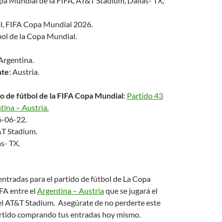
a Mundial de la FIFA, AT&T Stadium, Dallas- TX,
l, FIFA Copa Mundial 2026.
bol de la Copa Mundial.
 Argentina.
nte
: Austria.
o de fútbol de la FIFA Copa Mundial
:
Partido 43
tina – Austria.
6-06-22.
&T Stadium.
as- TX.
tradas para el partido de fútbol de La Copa
FA entre el
Argentina – Austria
que se jugará el
l AT&T Stadium. Asegúrate de no perderte este
rtido comprando tus entradas hoy mismo.