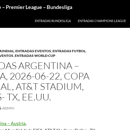
e – Premier League – Bundesliga
ENTRADAS BUNDESLIGA
ENTRADAS CHAMPIONS LEAGUE
MUNDIAL
,
ENTRADAS EVENTOS
,
ENTRADAS FUTBOL
,
EVENTOS
,
ENTRADAS WORLD CUP
DAS ARGENTINA –
A, 2026-06-22, COPA
L, AT&T STADIUM,
 TX, EE.UU.
ADMIN
ina – Austria
,