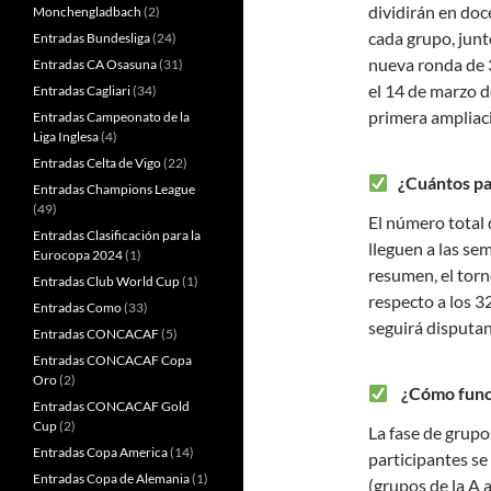
dividirán en doc
Monchengladbach
(2)
cada grupo, junt
Entradas Bundesliga
(24)
nueva ronda de 3
Entradas CA Osasuna
(31)
el 14 de marzo d
Entradas Cagliari
(34)
primera ampliac
Entradas Campeonato de la
Liga Inglesa
(4)
Entradas Celta de Vigo
(22)
¿Cuántos par
Entradas Champions League
(49)
El número total
Entradas Clasificación para la
lleguen a las sem
Eurocopa 2024
(1)
resumen, el torn
Entradas Club World Cup
(1)
respecto a los 3
Entradas Como
(33)
seguirá disputan
Entradas CONCACAF
(5)
Entradas CONCACAF Copa
Oro
(2)
¿Cómo funcio
Entradas CONCACAF Gold
Cup
(2)
La fase de grupos
Entradas Copa America
(14)
participantes se
Entradas Copa de Alemania
(1)
(grupos de la A 