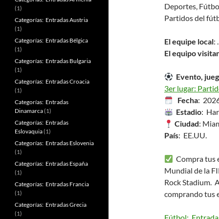
Deportes, Fútbo
(1)
Partidos del fút
Categorías: Entradas Austria
(1)
Categorías: Entradas Bélgica
El equipe local
: .
(1)
El equipo visita
Categorías: Entradas Bulgaria
(1)
Evento, jueg
Categorías: Entradas Croacia
3er lugar: Partid
(1)
Fecha
: 202
Categorías: Entradas
Dinamarca
(1)
Estadio
: Ha
Categorías: Entradas
Ciudad
: Miam
Eslovaquia
(1)
País
: EE.UU.
Categorías: Entradas Eslovenia
(1)
Compra tus en
Categorías: Entradas España
Mundial de la FI
(1)
Rock Stadium. A
Categorías: Entradas Francia
(1)
comprando tus 
Categorías: Entradas Grecia
(1)
Fútbol: Entrada