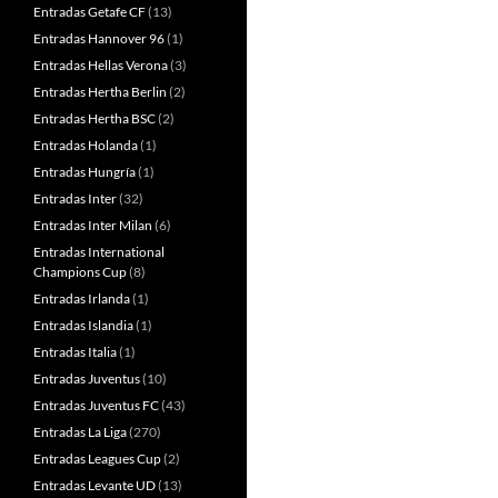
Entradas Getafe CF
(13)
Entradas Hannover 96
(1)
Entradas Hellas Verona
(3)
Entradas Hertha Berlin
(2)
Entradas Hertha BSC
(2)
Entradas Holanda
(1)
Entradas Hungría
(1)
Entradas Inter
(32)
Entradas Inter Milan
(6)
Entradas International
Champions Cup
(8)
Entradas Irlanda
(1)
Entradas Islandia
(1)
Entradas Italia
(1)
Entradas Juventus
(10)
Entradas Juventus FC
(43)
Entradas La Liga
(270)
Entradas Leagues Cup
(2)
Entradas Levante UD
(13)