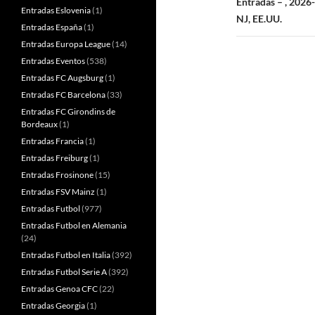
Entradas – , 2026
Entradas Eslovenia
(1)
NJ, EE.UU.
Entradas España
(1)
Entradas Europa League
(14)
Entradas Eventos
(538)
Entradas FC Augsburg
(1)
Entradas FC Barcelona
(33)
Entradas FC Girondins de
Bordeaux
(1)
Entradas Francia
(1)
Entradas Freiburg
(1)
Entradas Frosinone
(15)
Entradas FSV Mainz
(1)
Entradas Futbol
(977)
Entradas Futbol en Alemania
(24)
Entradas Futbol en Italia
(392)
Entradas Futbol Serie A
(392)
Entradas Genoa CFC
(22)
Entradas Georgia
(1)