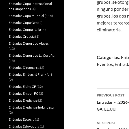
grupos, se otorg
Entradas Copa Internacional
ninguno por derr
de Campeones
(4)
grupos, los dos 
Entradas Copa Mundial
(114)
mejores terceros
Entradas Copa Oro
(2)
eliminatoria.
Entradas Coppa Italia
(4)
Entradas Croacia
(1)
Entradas Deportivo Alaves
(13)
Entradas Deportivo La Coruña
Categorias
: Ent
(15)
Eventos, Entrad
Entradas Dinamarca
(2)
Entradas Eintracht Frankfurt
(2)
Entradas Elche CF
(32)
Post
Entradas Empoli FC
(3)
PREVIOUS POST
Entradas Eredivisie
(2)
navigatio
Entradas – , 2026
Entradas Eredivisie holandesa
GA, EE.UU.
(2)
Entradas Escocia
(1)
NEXT POST
Entradas Eslovaquia
(1)