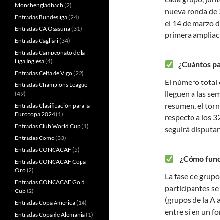
Monchengladbach
(2)
nueva ronda de 3
Entradas Bundesliga
(24)
el 14 de marzo d
Entradas CA Osasuna
(31)
primera ampliac
Entradas Cagliari
(34)
Entradas Campeonato de la
Liga Inglesa
(4)
¿Cuántos par
Entradas Celta de Vigo
(22)
El número total
Entradas Champions League
lleguen a las sem
(49)
resumen, el torn
Entradas Clasificación para la
Eurocopa 2024
(1)
respecto a los 3
Entradas Club World Cup
(1)
seguirá disputan
Entradas Como
(33)
Entradas CONCACAF
(5)
¿Cómo funcio
Entradas CONCACAF Copa
Oro
(2)
La fase de grupos
Entradas CONCACAF Gold
participantes se
Cup
(2)
(grupos de la A 
Entradas Copa America
(14)
entre sí en un fo
Entradas Copa de Alemania
(1)