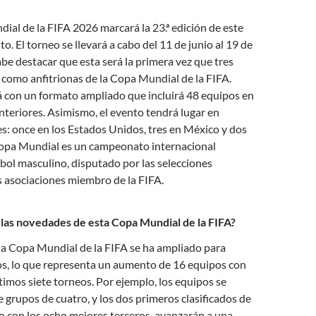
al de la FIFA 2026 marcará la 23.ª edición de este
o. El torneo se llevará a cabo del 11 de junio al 19 de
abe destacar que esta será la primera vez que tres
como anfitrionas de la Copa Mundial de la FIFA.
 con un formato ampliado que incluirá 48 equipos en
anteriores. Asimismo, el evento tendrá lugar en
es: once en los Estados Unidos, tres en México y dos
opa Mundial es un campeonato internacional
tbol masculino, disputado por las selecciones
s asociaciones miembro de la FIFA.
las novedades de esta Copa Mundial de la FIFA?
 la Copa Mundial de la FIFA se ha ampliado para
os, lo que representa un aumento de 16 equipos con
ltimos siete torneos. Por ejemplo, los equipos se
e grupos de cuatro, y los dos primeros clasificados de
o con los ocho mejores terceros, avanzarán a una