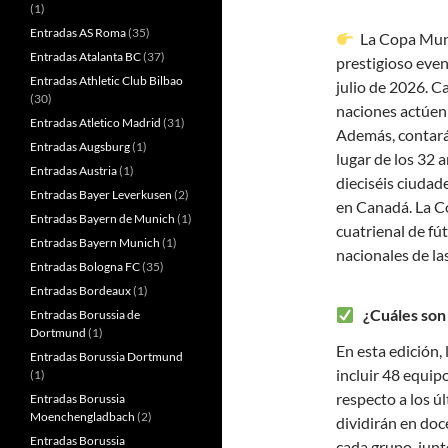
(1)
Entradas AS Roma
(35)
La Copa Mundi
Entradas Atalanta BC
(37)
prestigioso event
Entradas Athletic Club Bilbao
julio de 2026. C
(30)
naciones actúen 
Entradas Atletico Madrid
(31)
Además, contará
Entradas Augsburg
(1)
lugar de los 32 
Entradas Austria
(1)
dieciséis ciudad
Entradas Bayer Leverkusen
(2)
en Canadá. La C
Entradas Bayern de Munich
(1)
cuatrienal de fú
Entradas Bayern Munich
(1)
nacionales de la
Entradas Bologna FC
(35)
Entradas Bordeaux
(1)
¿Cuáles son 
Entradas Borussia de
Dortmund
(1)
En esta edición,
Entradas Borussia Dortmund
incluir 48 equip
(1)
respecto a los ú
Entradas Borussia
Moenchengladbach
(2)
dividirán en doc
Entradas Borussia
cada grupo, junt