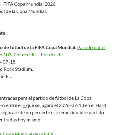
l, FIFA Copa Mundial 2026.
bol de la Copa Mundial.
nte
: .
o de fútbol de la FIFA Copa Mundial
:
Partido por el
o 103: Por decidir – Por decidir.
6-07-18.
rd Rock Stadium.
i- FL.
tradas para el partido de fútbol de La Copa
FA entre el
–
que se jugará el 2026-07-18 en el Hard
segúrate de no perderte este emocionante partido
entradas hoy mismo.
s Copa Mundial de la FIFA
.