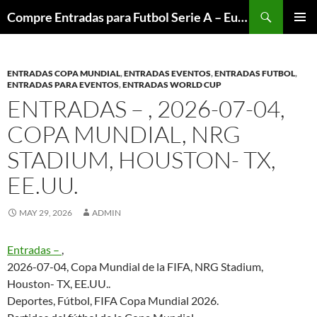
Skip
Search
Compre Entradas para Futbol Serie A – Europa League – Premier League – Bundesliga
to
PRIMAR
content
MENU
ENTRADAS COPA MUNDIAL
,
ENTRADAS EVENTOS
,
ENTRADAS FUTBOL
,
ENTRADAS PARA EVENTOS
,
ENTRADAS WORLD CUP
ENTRADAS – , 2026-07-04,
COPA MUNDIAL, NRG
STADIUM, HOUSTON- TX,
EE.UU.
MAY 29, 2026
ADMIN
Entradas –
,
2026-07-04, Copa Mundial de la FIFA, NRG Stadium,
Houston- TX, EE.UU..
Deportes, Fútbol, FIFA Copa Mundial 2026.