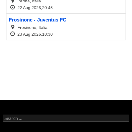
Search
for: