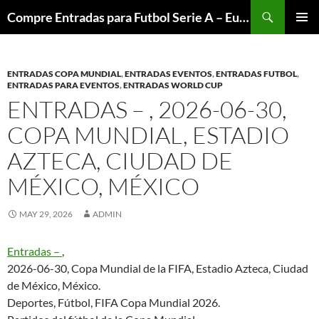
Skip
Search
Compre Entradas para Futbol Serie A – Europa League – Premier League – Bundesliga
to
PRIMAR
content
MENU
ENTRADAS COPA MUNDIAL
,
ENTRADAS EVENTOS
,
ENTRADAS FUTBOL
,
ENTRADAS PARA EVENTOS
,
ENTRADAS WORLD CUP
ENTRADAS – , 2026-06-30,
COPA MUNDIAL, ESTADIO
AZTECA, CIUDAD DE
MÉXICO, MÉXICO
MAY 29, 2026
ADMIN
Entradas –
,
2026-06-30, Copa Mundial de la FIFA, Estadio Azteca, Ciudad
de México, México.
Deportes, Fútbol, FIFA Copa Mundial 2026.