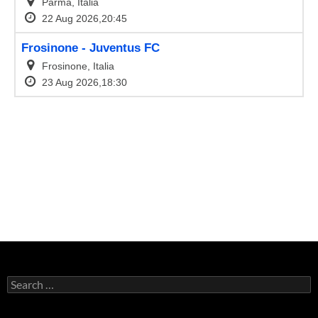
Search
for: