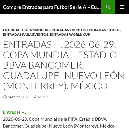
Skip
Search
Compre Entradas para Futbol Serie A – Europa League – Premier League – Bundesliga
to
PRIMAR
content
MENU
ENTRADAS COPA MUNDIAL
,
ENTRADAS EVENTOS
,
ENTRADAS FUTBOL
,
ENTRADAS PARA EVENTOS
,
ENTRADAS WORLD CUP
ENTRADAS – , 2026-06-29,
COPA MUNDIAL, ESTADIO
BBVA BANCOMER,
GUADALUPE- NUEVO LEÓN
(MONTERREY), MÉXICO
MAY 29, 2026
ADMIN
Entradas –
,
2026-06-29, Copa Mundial de la FIFA, Estadio BBVA
Bancomer, Guadalupe- Nuevo León (Monterrey), México.