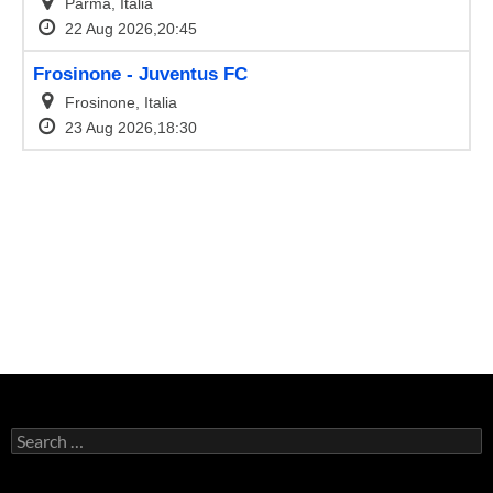
Search
for: