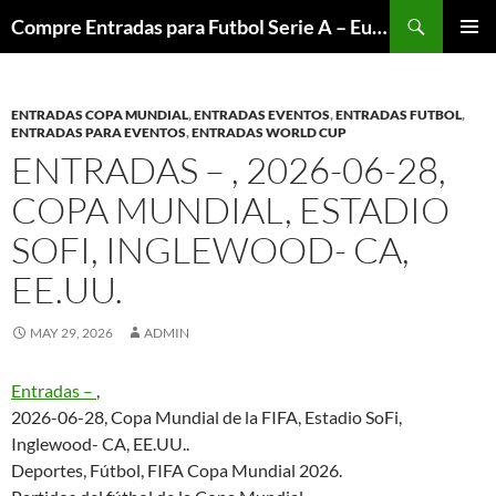
Skip
Search
Compre Entradas para Futbol Serie A – Europa League – Premier League – Bundesliga
to
PRIMAR
content
MENU
ENTRADAS COPA MUNDIAL
,
ENTRADAS EVENTOS
,
ENTRADAS FUTBOL
,
ENTRADAS PARA EVENTOS
,
ENTRADAS WORLD CUP
ENTRADAS – , 2026-06-28,
COPA MUNDIAL, ESTADIO
SOFI, INGLEWOOD- CA,
EE.UU.
MAY 29, 2026
ADMIN
Entradas –
,
2026-06-28, Copa Mundial de la FIFA, Estadio SoFi,
Inglewood- CA, EE.UU..
Deportes, Fútbol, FIFA Copa Mundial 2026.