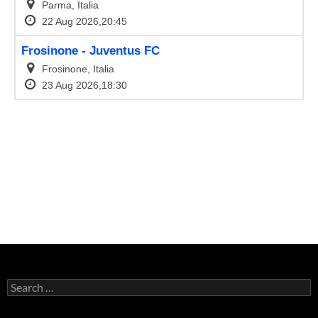
Search
for: