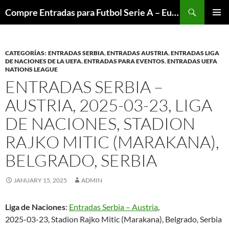
Skip
Search
Compre Entradas para Futbol Serie A – Europa League – Premier League – Bundesliga
to
PRIMAR
content
MENU
CATEGORÍAS: ENTRADAS SERBIA
,
ENTRADAS AUSTRIA
,
ENTRADAS LIGA
DE NACIONES DE LA UEFA
,
ENTRADAS PARA EVENTOS
,
ENTRADAS UEFA
NATIONS LEAGUE
ENTRADAS SERBIA –
AUSTRIA, 2025-03-23, LIGA
DE NACIONES, STADION
RAJKO MITIC (MARAKANA),
BELGRADO, SERBIA
JANUARY 15, 2025
ADMIN
Liga de Naciones
:
Entradas Serbia – Austria
,
2025-03-23, Stadion Rajko Mitic (Marakana), Belgrado, Serbia