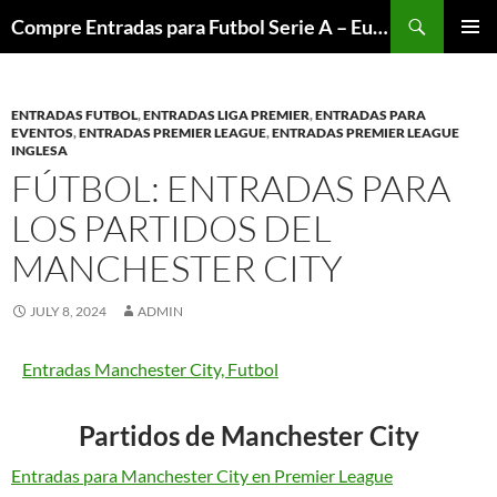
Skip
Search
Compre Entradas para Futbol Serie A – Europa League – Premier League – Bundesliga
to
PRIMAR
content
MENU
ENTRADAS FUTBOL
,
ENTRADAS LIGA PREMIER
,
ENTRADAS PARA
EVENTOS
,
ENTRADAS PREMIER LEAGUE
,
ENTRADAS PREMIER LEAGUE
INGLESA
FÚTBOL: ENTRADAS PARA
LOS PARTIDOS DEL
MANCHESTER CITY
JULY 8, 2024
ADMIN
Entradas Manchester City, Futbol
Partidos de Manchester City
Entradas para Manchester City en Premier League