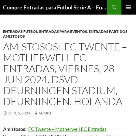
Skip
Search
Compre Entradas para Futbol Serie A – Europa League – Premier League – Bundesliga
to
PRIMAR
content
MENU
ENTRADAS FUTBOL
,
ENTRADAS PARA EVENTOS
,
ENTRADAS PARTIDOS
AMISTOSOS
AMISTOSOS: FC TWENTE –
MOTHERWELL FC
ENTRADAS, VIERNES, 28
JUN 2024. DSVD
DEURNINGEN STADIUM,
DEURNINGEN, HOLANDA
JUNE 5, 2024
ADMIN
Amistosos
:
FC Twente – Motherwell FC Entradas,