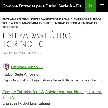
Skip
Search
Compre Entradas para Futbol Serie A – Europa League – Premier League – Bundesliga
to
PRIMAR
content
MENU
ENTRADAS FUTBOL
,
ENTRADAS FUTBOL EN ITALIA
,
ENTRADAS FUTBOL
SERIE A
,
ENTRADAS PARA EVENTOS
,
ENTRADAS SERIE A
,
ENTRADAS
TORINO FC
ENTRADAS FÚTBOL
TORINO FC
JULY 10, 2023
ADMIN
Entradas Torino FC
,
Fútbol, Serie A, Torino
Deportes, Futbol, Liga Italiana Serie A, Boletos para el Torino
Compre Entradas Serie A, Boletos para partidos Liga Italiana
Serie A
Entradas Fútbol Liga Italiana