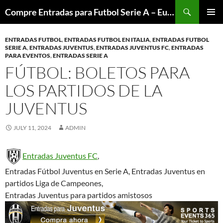
Skip
Search
Compre Entradas para Futbol Serie A – Europa League – Premier League – Bundesliga
to
PRIMAR
content
MENU
ENTRADAS FUTBOL
,
ENTRADAS FUTBOL EN ITALIA
,
ENTRADAS FUTBOL
SERIE A
,
ENTRADAS JUVENTUS
,
ENTRADAS JUVENTUS FC
,
ENTRADAS
PARA EVENTOS
,
ENTRADAS SERIE A
FÚTBOL: BOLETOS PARA
LOS PARTIDOS DE LA
JUVENTUS
JULY 11, 2024
ADMIN
Entradas Juventus FC
,
Entradas Fútbol Juventus en Serie A, Entradas Juventus en
partidos Liga de Campeones,
Entradas Juventus para partidos amistosos