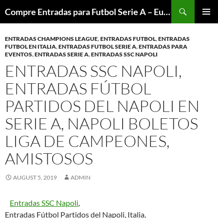
Skip
Search
Compre Entradas para Futbol Serie A – Europa League – Premier League – Bundesliga
to
PRIMAR
content
MENU
ENTRADAS CHAMPIONS LEAGUE
,
ENTRADAS FUTBOL
,
ENTRADAS
FUTBOL EN ITALIA
,
ENTRADAS FUTBOL SERIE A
,
ENTRADAS PARA
EVENTOS
,
ENTRADAS SERIE A
,
ENTRADAS SSC NAPOLI
ENTRADAS SSC NAPOLI,
ENTRADAS FÚTBOL
PARTIDOS DEL NAPOLI EN
SERIE A, NAPOLI BOLETOS
LIGA DE CAMPEONES,
AMISTOSOS
AUGUST 5, 2019
ADMIN
Entradas SSC Napoli
,
Entradas Fútbol Partidos del Napoli, Italia,