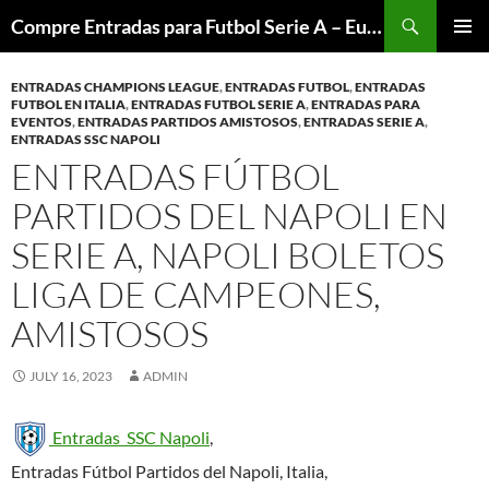
Skip
Search
Compre Entradas para Futbol Serie A – Europa League – Premier League – Bundesliga
to
PRIMAR
content
MENU
ENTRADAS CHAMPIONS LEAGUE
,
ENTRADAS FUTBOL
,
ENTRADAS
FUTBOL EN ITALIA
,
ENTRADAS FUTBOL SERIE A
,
ENTRADAS PARA
EVENTOS
,
ENTRADAS PARTIDOS AMISTOSOS
,
ENTRADAS SERIE A
,
ENTRADAS SSC NAPOLI
ENTRADAS FÚTBOL
PARTIDOS DEL NAPOLI EN
SERIE A, NAPOLI BOLETOS
LIGA DE CAMPEONES,
AMISTOSOS
JULY 16, 2023
ADMIN
Entradas SSC Napoli
,
Entradas Fútbol Partidos del Napoli, Italia,