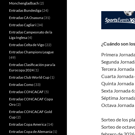
Monchengladbach
(2)
Entradas Bundesliga
(24)
Entradas CA Osasuna
(31)
Entradas Cagliari
(34)
Entradas Campeonato de la
Liga Inglesa
(4)
¿Cuándo son los
Entradas Celta de Vigo
(22)
Entradas Champions League
Primera Jornada
(49)
Segunda Jornada
Entradas Clasificación para la
Tercera Jornada
Eurocopa 2024
(1)
Cuarta Jornada 
Entradas Club World Cup
(1)
Quinta Jornada 
Entradas Como
(33)
Sexta Jornada 6
Entradas CONCACAF
(5)
Séptima Jornada
Entradas CONCACAF Copa
Oro
(2)
Octava Jornada 
Entradas CONCACAF Gold
Cup
(2)
Sorteo de los pl
Entradas Copa America
(14)
Sorteo de octavos
Entradas Copa de Alemania
(1)
febrero de 2026