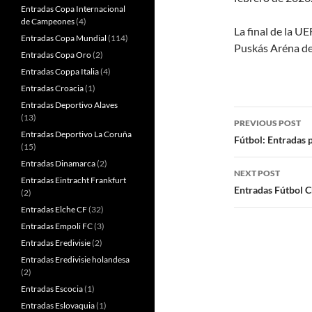
Entradas Copa Internacional
de Campeones
(4)
La final de la 
Entradas Copa Mundial
(114)
Puskás Aréna de
Entradas Copa Oro
(2)
Entradas Coppa Italia
(4)
Entradas Croacia
(1)
Entradas Deportivo Alaves
Post
(13)
PREVIOUS POST
Entradas Deportivo La Coruña
navigatio
Fútbol: Entradas 
(15)
Entradas Dinamarca
(2)
NEXT POST
Entradas Eintracht Frankfurt
Entradas Fútbol 
(2)
Entradas Elche CF
(32)
Entradas Empoli FC
(3)
Entradas Eredivisie
(2)
Entradas Eredivisie holandesa
(2)
Entradas Escocia
(1)
Entradas Eslovaquia
(1)