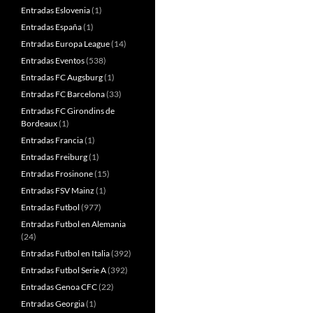
Entradas Eslovenia
(1)
Entradas España
(1)
Entradas Europa League
(14)
Entradas Eventos
(538)
Entradas FC Augsburg
(1)
Entradas FC Barcelona
(33)
Entradas FC Girondins de
Bordeaux
(1)
Entradas Francia
(1)
Entradas Freiburg
(1)
Entradas Frosinone
(15)
Entradas FSV Mainz
(1)
Entradas Futbol
(977)
Entradas Futbol en Alemania
(24)
Entradas Futbol en Italia
(392)
Entradas Futbol Serie A
(392)
Entradas Genoa CFC
(22)
Entradas Georgia
(1)