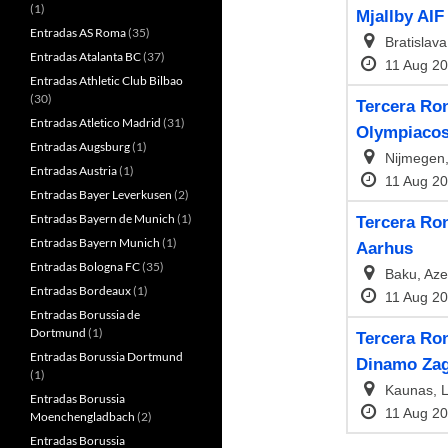
(1)
Entradas AS Roma
(35)
Entradas Atalanta BC
(37)
Entradas Athletic Club Bilbao
(30)
Entradas Atletico Madrid
(31)
Entradas Augsburg
(1)
Entradas Austria
(1)
Entradas Bayer Leverkusen
(2)
Entradas Bayern de Munich
(1)
Entradas Bayern Munich
(1)
Entradas Bologna FC
(35)
Entradas Bordeaux
(1)
Entradas Borussia de
Dortmund
(1)
Entradas Borussia Dortmund
(1)
Entradas Borussia
Moenchengladbach
(2)
Entradas Borussia