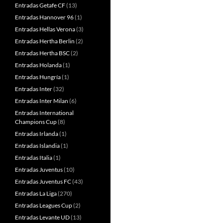
Entradas Getafe CF
(13)
Entradas Hannover 96
(1)
Entradas Hellas Verona
(3)
Entradas Hertha Berlin
(2)
Entradas Hertha BSC
(2)
Entradas Holanda
(1)
Entradas Hungría
(1)
Entradas Inter
(32)
Entradas Inter Milan
(6)
Entradas International
Champions Cup
(8)
Entradas Irlanda
(1)
Entradas Islandia
(1)
Entradas Italia
(1)
Entradas Juventus
(10)
Entradas Juventus FC
(43)
Entradas La Liga
(270)
Entradas Leagues Cup
(2)
Entradas Levante UD
(13)