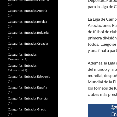
Deportes, Fútbo
(1)
para la Liga de
Categorías: Entradas Austria
(1)
La Liga de Camp
Categorías: Entradas Bélgica
Asociaciones Eu
(1)
de fútbol de cl
Categorías: Entradas Bulgaria
(1)
primera divisió
Categorías: Entradas Croacia
todos. Luego se 
(1)
y una final a par
Categorías: Entradas
Dinamarca
(1)
Además, la Liga
Categorías: Entradas
del mundo y la t
Eslovaquia
(1)
mundial, despué
Categorías: Entradas Eslovenia
(1)
Mundial de la FI
Categorías: Entradas España
los torneos de f
(1)
clubes más prest
Categorías: Entradas Francia
(1)
Categorías: Entradas Grecia
(1)