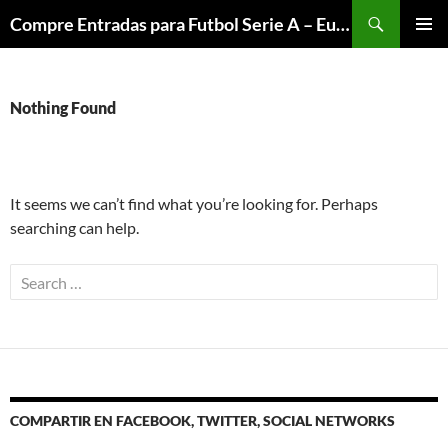
Skip
Search
Compre Entradas para Futbol Serie A – Europa League – Premier League – Bundesliga
to
PRIMAR
content
MENU
Nothing Found
It seems we can’t find what you’re looking for. Perhaps
searching can help.
Search
for:
COMPARTIR EN FACEBOOK, TWITTER, SOCIAL NETWORKS