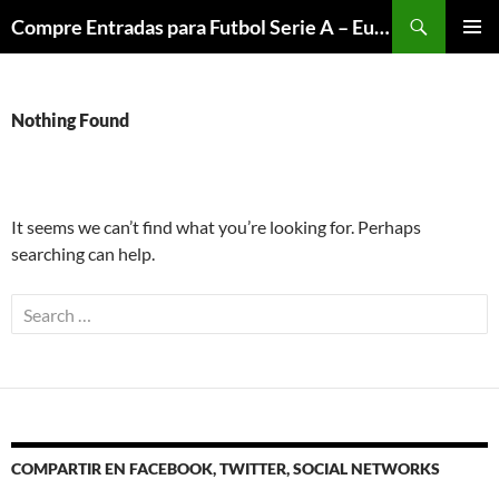
Skip
Search
Compre Entradas para Futbol Serie A – Europa League – Premier League – Bundesliga
to
PRIMAR
content
MENU
Nothing Found
It seems we can’t find what you’re looking for. Perhaps
searching can help.
Search
for:
COMPARTIR EN FACEBOOK, TWITTER, SOCIAL NETWORKS